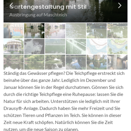
Gartengestaltung mit Stil
Gartengestaltung mit Stil
Gartengestaltung mit Stil
Gartengestaltung mit Stil
Gartengestaltung mit Stil
Gartengestaltung mit Stil
Gartengestaltung mit Stil
Gartengestaltung mit Stil
Gartengestaltung mit Stil
Gartengestaltung mit Stil
Gartengestaltung mit Stil
Gartengestaltung mit Stil
Gartengestaltung mit Stil
Gartengestaltung mit Stil
Gartengestaltung mit Stil
Gartengestaltung mit Stil
Gartengestaltung mit Stil
Gartengestaltung mit Stil
Rolle bereit zur Ausbringung
Ausbringung auf Maschteich
Parkanlage im Einklang mit Drausy®
Parkanlage im Einklang mit Drausy®
Parkanlage im Einklang mit Drausy®
Parkanlage im Einklang mit Drausy®
Parkanlage im Einklang mit Drausy®
Gartenanlage im Einklang mit Drausy®
Gartenanlage im Einklang mit Drausy®
Gartenanlage im Einklang mit Drausy®
Gartenanlage im Einklang mit Drausy®
Gartenanlage im Einklang mit Drausy®
Gartenanlage im Einklang mit Drausy®
Gartenanlage im Einklang mit Drausy®
Gartenanlage im Einklang mit Drausy®
Kleinod in Wohnanlage
Kleinod in Wohnanlage
Kleinod in Wohnanlage
Ständig das Gewässer pflegen? Die Teichpflege erstreckt sich
beinahe über das ganze Jahr. Lediglich im Dezember und
Januar können Sie in der Regel durchatmen. Gönnen Sie sich
durch die richtige Teichpflege eine Ruhepause: lassen Sie die
Natur für sich arbeiten. Unterstützen sie lediglich mit Ihrer
Drausy®-Anlage. Dadurch haben Sie mehr Freizeit und Sie
schützen Tieren und Pflanzen im Teich. Sie können in dieser
Zeit neue Kraft schöpfen. Natürlich können Sie die Zeit
nutzen, um die neue Saison zu planen.