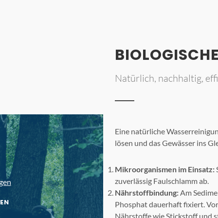
BIOLOGISCHE
Natürlich, nachhaltig, effi
Eine natürliche Wasserreinigu
lösen und das Gewässer ins Gl
Mikroorganismen im Einsatz:
zuverlässig Faulschlamm ab.
gen
Nährstoffbindung:
Am Sedimen
EN
Phosphat dauerhaft fixiert. V
Nährstoffe wie Stickstoff und s