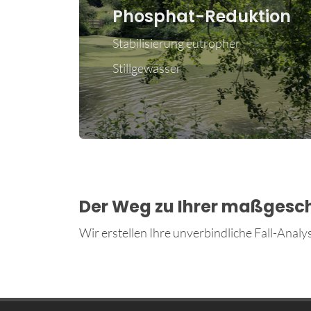
ion
Cyanobakterien-
Unterbindung von Cyanobakterien, Algen,
ediment
Faulschlamm
und Algenkontrolle
rojekt
zum Projekt
für Bade- und Freizeitgewässer
Der Weg zu Ihrer maßgesc
Wir erstellen Ihre unverbindliche Fall-Analy