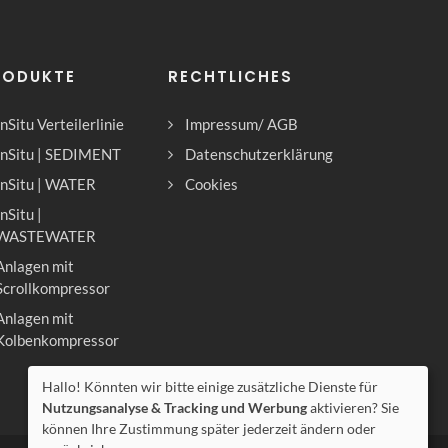
RODUKTE
RECHTLICHES
InSitu Verteilerlinie
Impressum/ AGB
InSitu | SEDIMENT
Datenschutzerklärung
InSitu | WATER
Cookies
InSitu |
WASTEWATER
Anlagen mit
Scrollkompressor
Anlagen mit
Kolbenkompressor
Hallo! Könnten wir bitte einige zusätzliche Dienste für
Nutzungsanalyse & Tracking und Werbung
aktivieren? Sie
können Ihre Zustimmung später jederzeit ändern oder