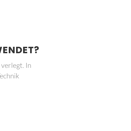
WENDET?
erlegt. In
Technik