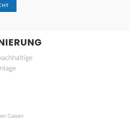
CHT
ANIERUNG
nachhaltige
anlage
chen Gasen