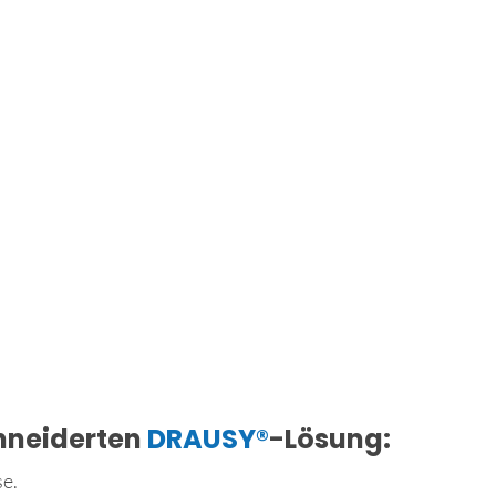
hneiderten
DRAUSY®
-Lösung:
se.