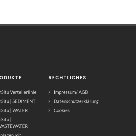
ODUKTE
RECHTLICHES
nSitu Verteilerlinie
Impressum/ AGB
nSitu | SEDIMENT
Datenschutzerklärung
nSitu | WATER
Cookies
nSitu |
WASTEWATER
nlagen mit